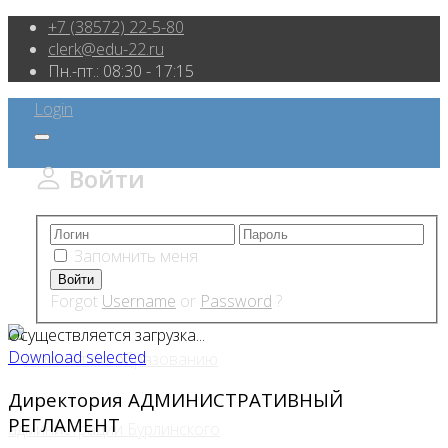
+7 (38572) 22-5-80
clerk@edu-22.ru
Пн.-пт.: 08:30 - 17:15
Login
Войти
Запомнить меня
Forgot
Username
or
Password
?
Осуществляется загрузка...
Download selected
Директория
АДМИНИСТРАТИВНЫЙ
РЕГЛАМЕНТ