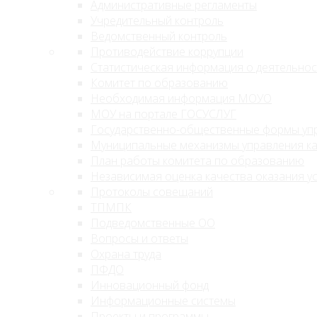
Административные регламенты
Учредительный контроль
Ведомственный контроль
Противодействие коррупции
Статистическая информация о деятельнос
Комитет по образованию
Необходимая информация МОУО
МОУ на портале ГОСУСЛУГ
Государственно-общественные формы уп
Муниципальные механизмы управления к
План работы комитета по образованию
Независимая оценка качества оказания ус
Протоколы совещаний
ТПМПК
Подведомственные ОО
Вопросы и ответы
Охрана труда
ПФДО
Инновационный фонд
Информационные системы
Проекты и программы