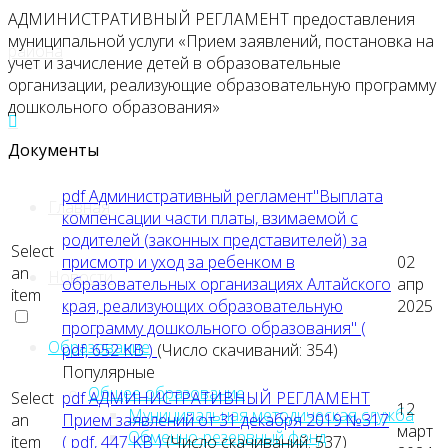
АДМИНИСТРАТИВНЫЙ РЕГЛАМЕНТ предоставления
муниципальной услуги «Прием заявлений, постановка на
учет и зачисление детей в образовательные
организации, реализующие образовательную программу
дошкольного образования»
Документы
pdf
Административный регламент"Выплата
Главная
компенсации части платы, взимаемой с
родителей (законных представителей) за
Select
присмотр и уход за ребенком в
02
an
Новости
образовательных организациях Алтайского
апр
item
края, реализующих образовательную
2025
программу дошкольного образования"
(
Образование
pdf, 652 KB )
(Число скачиваний: 354)
Популярные
Общее образование
Select
pdf
АДМИНИСТРАТИВНЫЙ РЕГЛАМЕНТ
12
Муниципальная методическая служба
an
Прием заявлений от 31 декабря 2019 №317
март
Обменно-резервный фонд
item
( pdf, 447 KB )
(Число скачиваний: 537)