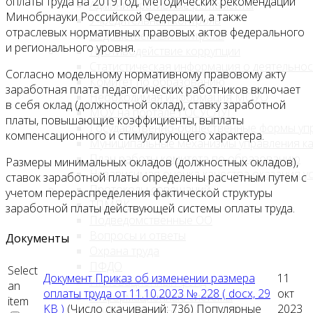
оплаты труда на 2019 год, Методических рекомендаций
Административные регламенты
Минобрнауки Российской Федерации, а также
Учредительный контроль
отраслевых нормативных правовых актов федерального
Ведомственный контроль
и регионального уровня.
Противодействие коррупции
Статистическая информация о деятельнос
Согласно модельному нормативному правовому акту
Комитет по образованию
заработная плата педагогических работников включает
Необходимая информация МОУО
в себя оклад (должностной оклад), ставку заработной
МОУ на портале ГОСУСЛУГ
платы, повышающие коэффициенты, выплаты
Государственно-общественные формы уп
компенсационного и стимулирующего характера.
Муниципальные механизмы управления к
План работы комитета по образованию
Размеры минимальных окладов (должностных окладов),
Независимая оценка качества оказания ус
ставок заработной платы определены расчетным путем с
Протоколы совещаний
учетом перераспределения фактической структуры
ТПМПК
заработной платы действующей системы оплаты труда.
Подведомственные ОО
Вопросы и ответы
Документы
Охрана труда
ПФДО
Select
Документ
Приказ об изменении размера
11
Инновационный фонд
an
оплаты труда от 11.10.2023 № 228
( docx, 29
окт
Информационные системы
item
KB )
(Число скачиваний: 736)
Популярные
2023
Проекты и программы