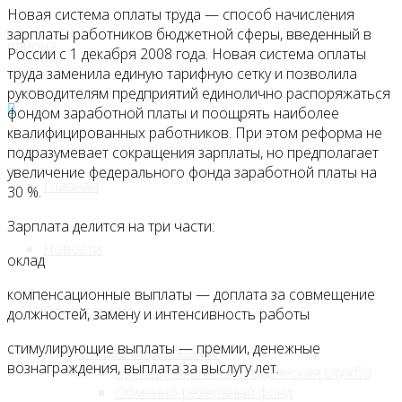
Новая система оплаты труда — способ начисления
зарплаты работников бюджетной сферы, введенный в
России с 1 декабря 2008 года. Новая система оплаты
труда заменила единую тарифную сетку и позволила
руководителям предприятий единолично распоряжаться
фондом заработной платы и поощрять наиболее
квалифицированных работников. При этом реформа не
подразумевает сокращения зарплаты, но предполагает
увеличение федерального фонда заработной платы на
Главная
30 %.
Зарплата делится на три части:
Новости
оклад
компенсационные выплаты — доплата за совмещение
Образование
должностей, замену и интенсивность работы
стимулирующие выплаты — премии, денежные
Общее образование
вознаграждения, выплата за выслугу лет.
Муниципальная методическая служба
Обменно-резервный фонд