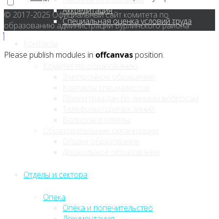
Аккредитация
© 2017-2025 Официальный сайт комитета по
Специальная оценка условий труда
образованию администрации Бурлинского района
Контакты
Please publish modules in
offcanvas
position.
Комитет по образованию
Электронное обращение
Контакты специалистов
Прием граждан по личным вопросам
Телефоны горячих линий
Вопросы и ответы
Образовательные организации
Общее образование
Дошкольное образование
Отделы и сектора
Опека
Опека и попечительство
Документация