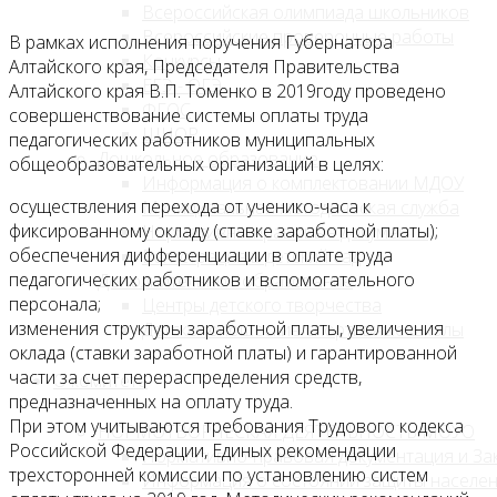
Всероссийская олимпиада школьников
Всероссийские проверочные работы
В рамках исполнения поручения Губернатора
Конкурсы
Алтайского края, Председателя Правительства
ЕГЭ - ОГЭ
Алтайского края В.П. Томенко в 2019году проведено
ФГОС
совершенствование системы оплаты труда
ШНОР
педагогических работников муниципальных
Дошкольное образование
общеобразовательных организаций в целях:
Информация о комплектовании МДОУ
осуществления перехода от ученико-часа к
Муниципальная методическая служба
фиксированному окладу (ставке заработной платы);
Нормативно-правовые документы
обеспечения дифференциации в оплате труда
Регистрация в детский сад
педагогических работников и вспомогательного
Дополнительное образование
персонала;
Центры детского творчества
изменения структуры заработной платы, увеличения
Детско-юношеские спортивные школы
оклада (ставки заработной платы) и гарантированной
части за счет перераспределения средств,
О комитете
предназначенных на оплату труда.
При этом учитываются требования Трудового кодекса
НОРМОТВОРЧЕСКАЯ ДЕЯТЕЛЬНОСТЬ МОУО
Российской Федерации, Единых рекомендации
Нормативно-правовая документация и За
трехсторонней комиссии по установлению систем
Информация о состоянии защиты населен