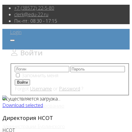
+7 (38572) 22-5-80
clerk@edu-22.ru
Пн.-пт.: 08:30 - 17:15
Login
Войти
Запомнить меня
Forgot
Username
or
Password
?
Осуществляется загрузка...
Download selected
Директория
НСОТ
НСОТ