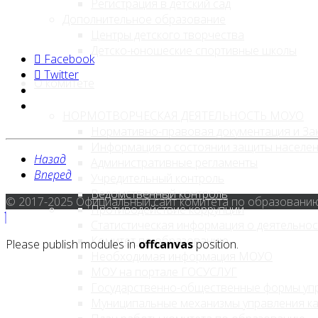
Регистрация в детский сад
Дополнительное образование
Центры детского творчества
Детско-юношеские спортивные школы
Facebook
Twitter
О комитете
НОРМОТВОРЧЕСКАЯ ДЕЯТЕЛЬНОСТЬ МОУО
Нормативно-правовая документация и За
Информация о состоянии защиты населен
Назад
Административные регламенты
Вперед
Учредительный контроль
Ведомственный контроль
© 2017-2025 Официальный сайт комитета по образовани
Противодействие коррупции
Статистическая информация о деятельнос
Комитет по образованию
Please publish modules in
offcanvas
position.
Необходимая информация МОУО
МОУ на портале ГОСУСЛУГ
Государственно-общественные формы уп
Муниципальные механизмы управления к