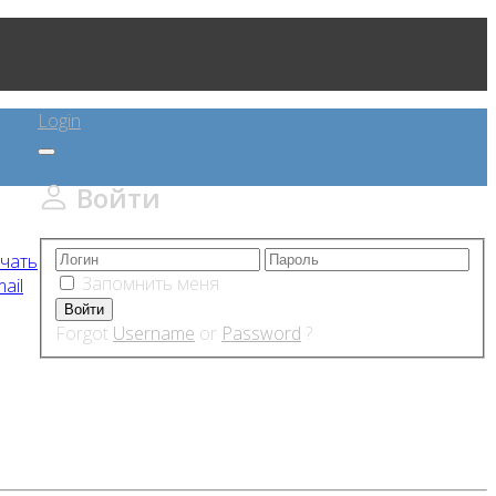
Login
Войти
чать
Запомнить меня
ail
Forgot
Username
or
Password
?