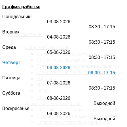
График работы:
Новости
Понедельник
03-08-2026
08:30 - 17:15
Вторник
Образование
04-08-2026
08:30 - 17:15
Общее образование
Среда
05-08-2026
Муниципальная методическая служба
08:30 - 17:15
Обменно-резервный фонд
Четверг
Всероссийская олимпиада школьников
06-08-2026
Всероссийские проверочные работы
08:30 - 17:15
Конкурсы
Пятница
07-08-2026
ЕГЭ - ОГЭ
08:30 - 17:15
ФГОС
Суббота
ШНОР
08-08-2026
Дошкольное образование
Выходной
Воскресенье
Информация о комплектовании МДОУ
09-08-2026
Муниципальная методическая служба
Выходной
Нормативно-правовые документы