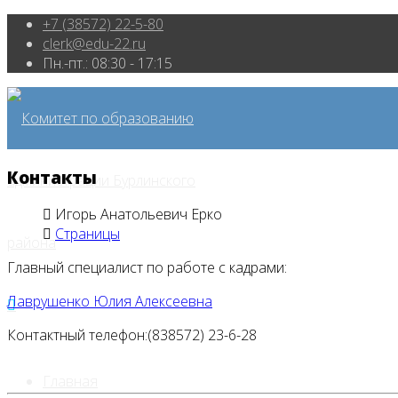
+7 (38572) 22-5-80
clerk@edu-22.ru
Пн.-пт.: 08:30 - 17:15
Контакты
Игорь Анатольевич Ерко
Страницы
Главный специалист по работе с кадрами:
Лаврушенко Юлия Алексеевна
Контактный телефон:(838572) 23-6-28
Главная