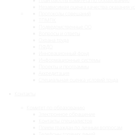
План работы комитета по образованию
Независимая оценка качества оказания ус
Протоколы совещаний
ТПМПК
Подведомственные ОО
Вопросы и ответы
Охрана труда
ПФДО
Инновационный фонд
Информационные системы
Проекты и программы
Аккредитация
Специальная оценка условий труда
Контакты
Комитет по образованию
Электронное обращение
Контакты специалистов
Прием граждан по личным вопросам
Телефоны горячих линий