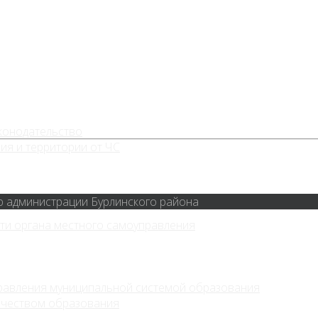
конодательство
ия и территории от ЧС
ю администрации Бурлинского района
ти органа местного самоуправления
равления муниципальной системой образования
ачеством образования